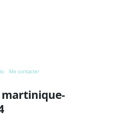
io
Me contacter
e martinique-
4